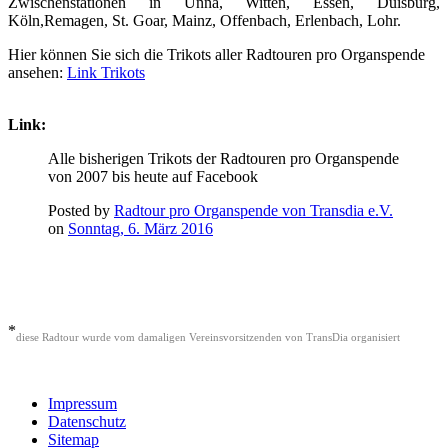
Zwischenstationen in Unna, Witten, Essen, Duisburg,
Köln,Remagen, St. Goar, Mainz, Offenbach, Erlenbach, Lohr.
Hier können Sie sich die Trikots aller Radtouren pro Organspende
ansehen:
Link Trikots
Link:
Alle bisherigen Trikots der Radtouren pro Organspende
von 2007 bis heute auf Facebook
Posted by
Radtour pro Organspende von Transdia e.V.
on
Sonntag, 6. März 2016
*
diese Radtour wurde vom damaligen Vereinsvorsitzenden von TransDia organisiert
Impressum
Datenschutz
Sitemap